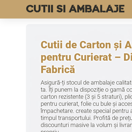
CUTII SI AMBALAJE
Cutii de Carton și 
pentru Curierat – D
Fabrică
Asigură-ți stocul de ambalaje calita
ta. Îți punem la dispoziție o gamă co
carton rezistente (3 și 5 straturi), pl
pentru curierat, folie cu bule și acce
împachetare. create special pentru 
timpul transportului. Profită de preț
discounturi masive la volum și livra