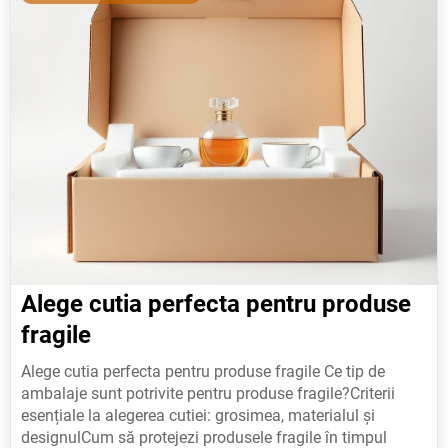
Alege cutia perfecta pentru produse
fragile
Alege cutia perfecta pentru produse fragile Ce tip de ambalaje sunt potrivite pentru produse fragile?Criterii esențiale la alegerea cutiei: grosimea, materialul și designulCum să protejezi produsele fragile în timpul transportului și depozităriiSoluții inovatoare pentru ambalaje personalizate și sigilare eficientăErorile comune la alegerea ambalajelor și cum să le eviți Ce tip de ambalaje sunt potrivite pentru produse fragile? Alegerea unei ambalaje potrivite pentru produse fragile este esențială pentru prevenirea deteriorării în timpul transportului. Materialul principal trebuie să ofere protecție maximă împotriva impacturilor, cutremurelor și compresiei. Ambalajele din polistiren expandat (EPS) sunt o opțiune populară, deoarece oferă un amortizor eficient împotriva șocurilor mecanice.Pentru produse mai mari sau fragile, se pot folosi cutii din carton ondulat, cu straturi suplimentare de protecție. Acestea pot fi completate cu inserturi din material EVA, spumă termoplastice sau învelitori din film de bule pentru o protecție adițională. În plus, utilizarea ambalajelor sustenabile este un trend în creștere, cu opțiuni din materiale biodegradabile sau reciclabile care nu compromit calitatea protecției.O altă considerație importantă este structura internă a ambalajului. Elemente precum divizoare din spumă, inserțiuni personalizate sau perne de umplutură pot preveni mișcarea produselor în interiorul cutiei, reducând riscul de deteriorare. În cazul obiectelor foarte fragile, se recomandă utilizarea unor ambalaje cu capacitate redusă, care să împiedice orice contact între produse.În plus, este important să se aibă în vedere metodele de închidere. Tapes rezistente și flanșe consolidate asigură o siguranță sporită împotriva deschiderii accidentale în timpul transportului. Pentru produse extrem de valoroase, se pot folosi ambalaje cu lacuri de protecție termică sau învelitori din material anti-șoc.Tip ambalajAvantajeDezavantajePolistiren expandat (EPS)Cu greutate mică, protecție excelentă împotriva șocurilorNu este biodegradabil, poate fi costisitor în producțieCarton ondulat cu spumă EVABună rezistență mecanică și adaptabilitate la forme complexePot necesita mai mult spațiu de stocareAmbalaje din materiale biodegradabileEcologic friendly, potrivit pentru branduri eco-conștienteDurabilitatea poate fi inferioară în comparație cu plăsticiiPentru a asigura protecția maximă, se recomandă combinarea mai multor materiale și teste de impact. De exemplu, o cutie din carton ondulat cu inserturi EVA și un film de bule poate oferi rezistență la șocuri multiple. În plus, folosirea unor tehnologii moderne, precum simularea digitală a transportului, permite identificarea potențialelor puncte slabe în designul ambalajului.În concluzie, alegerea unei ambalaje adecvate pentru produse fragile implică evaluarea materialului, structurii interne și a metodelor de închidere. Combinarea acestor elemente cu o atenție sporită la durabilitatea și sustenabilitatea poate duce la soluții eficiente, adaptabile nevoilor specifice ale fiecărui produs.Criterii esențiale la alegerea cutiei: grosimea, materialul și designul Când vine vorba de protecția produselor fragile în timpul transportului, alegerea unei cutii adecvate este esențială. Criteriile care influențează eficacitatea ambalajului includ grosimea, materialul și designul cutiei. Aceste elemente trebuie analizate cu atenție pentru a asigura că produsele ajung la destinatar în condiții optimale.Grosimea cutiei reprezintă prima barieră împotriva impacturilor și vibrațiilor. Cutiile mai groase oferă o protecție sporită, dar este important să se echilibreze această caracteristică cu greutatea totală a ambalajului. O cutie prea groasă poate adăuga costuri suplimentare de transport și poate reduce eficiența logisticii. Pentru produse extrem de fragile, este recomandat să se aleagă o grosime minimă de 5 mm, în funcție de dimensiunile și greutatea produsului.Materialul cutiei are un impact direct asupra rezistenței la șocuri și a durabilității. Cele mai comune opțiuni includ cartonul ondulat, plăcile de polipropilenă, materialul termoplast sau lemnul tratat. Cartonul ondulat este o alegere populară datorită ușurinței și costului redus, dar poate fi insuficient pentru produsele foarte fragile. Materialul termoplast oferă rezistență superioară și are proprietăți anti-umiditate, ceea ce îl face ideal pentru produsele care necesită o ambalare specializată.Designul cutiei trebuie să fie adaptat nu doar la dimensiunile produsului, ci și la modul în care se va transporta. Cutiile cu margini rotunjite reduc riscul de rănire a produselor, în timp ce cele cu margini ascuțite pot crea zone vulnerabile. Este important să existe spațiu suficient între produs și pereții cutiei pentru a permite amortizarea impacturilor. Unele cutii includ înălțime variabilă sau compartimente pentru a asigura o fixare stabilă a produsului.În plus, se poate adăuga un strat de protecție suplimentar, cum ar fi folia de polietilenă sau plicuri de spumă. Acestea pot preveni ruperile cauzate de umiditate și oferă o amortizare suplimentară în timpul transportului. Este important să se asigure că produsul este complet acoperit, fără zone expuse.În concluzie, alegerea unei cutii potrivite pentru produse fragile implică o analiză detaliată a grosimii, materialului și designului. O combinație corectă dintre aceste elemente poate asigura protecția maximă în transport, reducând riscul de deteriorare. Pentru mai multe informații despre cum să optimizați ambalajul pentru afaceri, consultați Ambalare Afaceri și descoperiți cele mai bune practici din industrie.Cum să protejezi produsele fragile în timpul transportului și depozitării Protejarea produselor fragile în timpul transportului și depozitării este esențială pentru a preveni deteriorările, pierderile sau costurile asociate cu reambalajele. Alegerea unei cutii adecvate nu este doar o chestiune de practică, ci o decizie strategică care poate influența siguranța produsului și satisfacția clientului. În 2026, tehnologiile moderne și materialele inovatoare oferă soluții eficiente pentru a asigura protecția maximă.Prima etapă este să analizezi nevoile specifice ale produsului. De exemplu, o cutie pentru un obiect fragil ca un recipient de sticlă trebuie să fie diferită de cea pentru un dispozitiv electronic cu componente delicate. Materialele de ambalare joacă un rol critic: cartonul ondulat este popular datorită rezistenței sale, dar poate fi înlocuit cu materiale biodegradabile sau reciclabile pentru a răspunde cerințelor ecologice actuale.Dimensiunea cutiei trebuie să fie potrivită cu produsul. O cutie prea mare permite mișcarea liberă, iar una prea mică poate cauza deformări sau spargeri. Alege o dimensiune care lasă spațiu suficient pentru umplere, dar nu excesiv. În 2026, multe companii folosesc software-uri de simulare pentru a determina cea mai eficientă dimensiune și structură.În ceea ce privește umplerea cutiei, există mai multe opțiuni: perne de spumă, mătase de balon, părute de carton sau umpluturi din materiale biodegradabile. Pentru produse extrem de fragile, combinația dintre două tipuri de umplere poate oferi protecție suplimentară. De exemplu, pernele de spumă pot fi completate cu părute pentru a absorbi șocurile.O altă practică esențială este folosirea divizorilor interni. Acestea pot fi fabricate din carton ondulat, plastic sau materiale flexible și previn contactul între produse. În cazul ambalajelor personalizate, se poate opta pentru cutii cu compartimente dedicate.În plus, etichetarea corectă a cutiei este vitală. Etichetele cu simboluri precum „Fragil” sau „Așezat cu grijă” îndeamnă personalul de transport să aibă grijă. În 2026, se folosesc etichete inteligente care pot transmite date în timp real despre starea ambalajului, dar acestea sunt mai frecvent utilizate în industria logistică industrială.În ceea ce privește stocarea produselor, cutiile trebuie păstrate în spații uscate, cu temperatură controlată și fără expunere la lumina directă. Este important să se evite stivuirea excesivă a ambalajelor pentru a preveni deformearea. Pentru produsele care necesită condiții speciale, se pot folosi cutii cu izolație termică sau umiditate.În concluzie, alegerea unei cutii perfecte implică o combinație între materiale adecvate, dimensiuni precise, umplere eficientă și etichetare clară. În 2026, inovațiile în domeniul ambalajelor permit adaptarea la nevoile specifice ale fiecărui produs, asigurând o protecție maximă în transport și depozitare.Soluții inovatoare pentru ambalaje personalizate și sigilare eficientă Alegerea unei cutii potrivite pentru produse fragile nu este doar o problemă de estetică, ci un factor esențial care poate preveni deteriorarea bunurilor în timpul transportului. În anii 2026, industria ambalajelor a evoluat semnificativ, oferind soluții inovatoare care combină protecția maximă cu personalizarea și eficiența sigilării. Această secțiune explorează cele mai moderne metode de creare a ambalajelor adaptate pentru produse delicate.În primul rând, materialul de bază al cutiei joacă un rol critic. Ambalaje din polistiren expandat (EPS) sunt cunoscute pentru izolarea termică și capacitatea lor de a absorbi șocurile. În schimb, cutii din carton ondulat cu strat de protecție oferă o combinație ideală între rezistență și ușurință. De asemenea, materiale biodegradabile, precum celuloza modificată sau plăci din material compostabil, sunt preferate de cei care doresc o soluție ecologică fără să compromită siguranța produselor.Personalizarea ambalajelor este un aspect cheie pentru branduri și clienți. Sigilarea eficientă poate fi realizată prin tehnici precum sigilare termică automată, care asigură o etanșitate completă, sau sisteme de închidere cu șurub pentru produse voluminoase. Unele companii integrează detectoare de deschidere pentru a preveni furtul sau deteriorarea accidentală. De asemenea, utilizarea invelopelor de protecție din polietilenă cu straturi multiple ofe