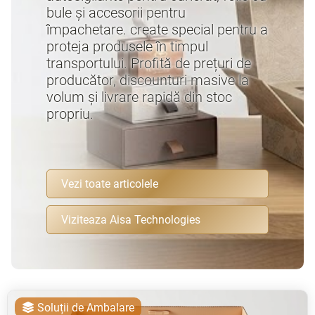
bule și accesorii pentru
împachetare. create special pentru a
proteja produsele în timpul
transportului. Profită de prețuri de
producător, discounturi masive la
volum și livrare rapidă din stoc
propriu.
Vezi toate articolele
Viziteaza Aisa Technologies
Soluții de Ambalare