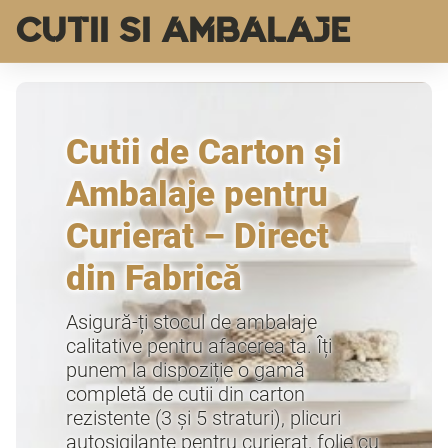
CUTII SI AMBALAJE
Cutii de Carton și
Ambalaje pentru
Curierat – Direct
din Fabrică
Asigură-ți stocul de ambalaje
calitative pentru afacerea ta. Îți
punem la dispoziție o gamă
completă de cutii din carton
rezistente (3 și 5 straturi), plicuri
autosigilante pentru curierat, folie cu