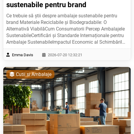
sustenabile pentru brand
Ce trebuie să știi despre ambalaje sustenabile pentru brand Materiale Reciclabile și Biodegradabile: O Alternativă ViabilăCum Consumatorii Percep Ambalajele SustenabileCertificări și Standarde Internaționale pentru Ambalaje SustenabileImpactul Economic al Schimbărilor de AmbalajInovații Tehnologice în Ambalajele SustenabileReglementări și Exigente Legale Globale Materiale Reciclabile și Biodegradabile: O Alternativă Viabilă Tip de Material Caracteristici Principale Aplicații Comune Avantaje Dezavantaje Plastic Reciclabil (PET, HDPE) Reutilizabil în procese industriale, ușor de prelucrat, rezistent la impact. Ambalaje pentru băuturi, produse alimentare, produse de curățenie. Reducerea consumului de resurse virgine, compatibilitate cu infrastructura existentă de reciclare. Costuri de procesare ridicate, nevoia de separare riguroasă a deșeurilor. Plastic Biodegradabil (PLA, PHA) Se descompune în condiții naturale, sub influența microorganismelor. Ambalaje pentru produse alimentare, produse farmaceutice, materiale de uz unic. Reducerea poluării solului și a apei, compatibilitate cu procesele de compostare industrială. Costuri de producție mai mari, nevoia de condiții specifice pentru descompunere. Carton Reciclat Material ușor, durabil, cu potențial ridicat de reciclare. Ambalaje pentru produse alimentare, livrări, pachete de transport. Reutilizabil, compatibil cu procesele de reciclare industriale, imagine ecologică pozitivă. Ușor de umezit, limitări în rezistența la umiditate. Sticlă Reciclată Indestructibilă, inertă chimic, reutilizabilă de mai multe ori. Ambalaje pentru băuturi, produse cosmetice, lichide industriale. Reciclare eficientă, imagine de calitate, compatibilitate cu standardele de siguranță. Greutate mare, costuri de transport mari, fragilitate la impact. Reciclarea reprezintă procesul de transformare a deșeurilor în materii prime care pot fi folosite pentru producerea de noi produse. În industria ambalajelor, materialele reciclabile (cum ar fi plasticul PET sau cartonul) reduc nevoia de resurse virgine și contribuie la economia circulară. Biodegradabilitatea se referă la capacitatea unui material de a fi descompus de către microorganisme în substanțe naturale, fără a lăsa resturi toxice. Materialele biodegradabile (PLA, PHA) sunt ideale pentru ambalaje care intră în contact cu produse alimentare sau pentru aplicații în medii naturale. Compatibilitatea cu infrastructura existentă este un factor critic. De exemplu, plasticul PET este compatibil cu sistemele de reciclare standard, în timp ce bioplasticele necesită investiții în echipamente speciale pentru descompunere. "Alegerea materialelor reciclabile și biodegradabile nu este doar o decizie ecologică, ci și o strategie de afaceri. Consumatorii moderni valorizează brandurile care adoptă practici sustenabile, iar acest lucru poate duce la creșterea loialității clienților și la avantaje competitive pe piață." Factor Materiale Reciclabile Materiale Biodegradabile Costuri de producție Medii, dar pot fi reduse prin economii de scară. Înalte, din cauza tehnologiei specifice. Impact asupra mediului Redus, prin economisirea resurselor. Zero emisii de CO₂ în procesul de descompunere. Termen de viață Indefinit, dacă sunt reutilizate. Limitat, în funcție de condițiile de descompunere. Reglementări Conform cu standardele europene de reciclare. Depinde de legislația locală privind biodegradabilitatea. Challenges în implementare: Costurile inițiale de tranziție pot fi mari, mai ales pentru companiile mici. Nevoia de educație a consumatorilor privind corectul mod de reciclare sau decompozitie. Limitările tehnologice în producerea de materiale biodegradabile la scară industrială. Beneficii pentru branduri: Creșterea imaginii de brand prin asocierea cu valorile sustenabile. Conformitatea cu normele europene și globale privind reducerea deșeurilor. Accesul la piețe noi, cum ar fi cele pentru produse eco-friendly. Tip de Ambalaj Exemple de Materiale Aplicații Recomandate Sticle pentru băuturi Sticlă reciclată Produse alcoolice, apă minerală, sucuri. Boxe pentru produse alimentare Carton reciclat cu strat de film biodegradabil Produse de patiserie, fructe, legume. Ușile de ambalaj pentru produse de curățenie Plastic PET reciclat Detergenți, produse pentru curățarea caselor. Sticle pentru produse farmaceutice Sticlă cu etichete din hârtie reciclată Medicamente, produse cosmetice, lichide pentru uz medical. Strategii de implementare: Colaborarea cu furnizorii pentru a asigura materiale reciclabile sau biodegradabile. Testarea materialelor în condiții reale pentru a evita problemele de compatibilitate. Investiția în campanii de educație pentru consumatori despre importanța reciclării. Exemple de branduri de succes: Un brand de băuturi a înlocuit ambalajele din plastic cu sticle reciclate, reducând emisiile de CO₂ cu 30%. O companie de produse alimentare a adoptat cutii din carton reciclat, obținând un plus de 15% în loialitatea clienților. "Materialele reciclabile și biodegradabile reprezintă nu doar o soluție pentru protejarea mediului, ci și o oportunitate strategică pentru branduri care doresc să se adapteze la cerințele pieței moderne. Investiția în sustenabilitate se transformă într-un avantaj competitiv durabil." Cum Consumatorii Percep Ambalajele Sustenabile Percepția consumatorilor față de ambalajele sustenabile este influențată de o combinație de factori, inclusiv conștientizarea ecologică, experiența personală, calitatea produsului și transparența informației oferite de branduri. În industria generală, unde ambalajele sunt un element esențial pentru protecția produselor și pentru promovarea valorilor brandului, înțelegerea acestor percepții devine critică pentru succesul strategiilor de sustenabilitate. Factor Influență asupra percepției Exemple Conștientizarea ecologică Consumatorii care sunt educați despre impactul ambalajelor asupra mediului tind să preferă soluții sustenabile, chiar dacă acestea au un preț mai ridicat. Statistici arată că 68% din consumatori europeni sunt dispusi să plătească mai mult pentru produse cu ambalaje reciclabile. Funcționalitatea ambalajului Un ambalaj sustenabil trebuie să ofere aceeași protecție și comoditate ca unul tradițional. Lipsa acesteia poate duce la scepticism. Ambalaje din bioplastice care se descompun în condiții naturale, dar care nu rezistă la transportul lung. Design și estetică Consumatorii așteaptă ca ambalajele sustenabile să fie atractive vizual, să corespundă valorilor brandului și să fie ușor de recunoscut. Utilizarea culorilor naturale și a materialelor reciclate în designul ambalajelor de cafea sau produse de curățenie. Transparența informației Explicațiile clare despre cum un ambalaj este sustenabil (ex: procentul de materiale reciclabile, procesul de producție) cresc încrederea consumatorilor. Etichete care indică „100% biodegradabil” sau „fără plastic de polietilenă”. „Un ambalaj sustenabil nu este doar o soluție ecologică, ci și un mesaj de brand. Consumatorii îl percep ca o promovare a valorilor lor personale.” – Expert în marketing sustenabil. Importanța certificărilor: Consumatorii se bazează pe etichetele de certificare (ex: „Reciclabil”, „Eco-friendly”) pentru a verifica autenticitatea ambalajelor sustenabile. Lipsa acestor etichete poate duce la scepticism. Percepția costului: Deși 72% dintre consumatori susțin ideea de ambalaje sustenabile, 45% sunt îngrijorați de prețul mai mare. Brandurile trebuie să echilibreze costurile cu beneficiile pe termen lung. Impactul social: Consumatorii tineri, în special, sunt mai sensibili la tendințele sociale și la presiunea peer. Un brand care promovează ambalaje sustenabile poate beneficia de o imagine de lider în acest domeniu. Experiența de utilizare: Ambalajele sustenabile trebuie să ofere o experiență de utilizare similară cu cele tradiționale. De exemplu, un recipient din materiale biodegradabile trebuie să fie la fel de practic ca unul din plastic. În concluzie, percepția consumatorilor față de ambalajele sustenabile este un echilibru complex între conștientizare, funcționalitate, design și transparență. Brandurile care reușesc să integreze aceste elemente în strategiile lor de ambalaj pot beneficia de un avantaj competitiv semnificativ, atât în ceea ce privește loialitatea clienților, cât și în promovarea valorilor ecologice. Certificări și Standarde Internaționale pentru Ambalaje Sustenabile Tip certificare Descriere Aplicație în industria ambalajelor ISO 14001 Standard internațional pentru sisteme de management al mediei. Certificarea demonstrează că o companie are un sistem eficient pentru reducerea impactului asupra mediului. Permite companiilor să monitorizeze și să reducă emisiile de CO₂, util
Emma Davis
2026-07-20 12:32:21
Cutii si Ambalaje